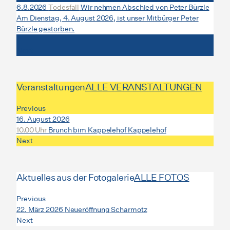
6.8.2026
Todesfall
Wir nehmen Abschied von Peter Bürzle
3.8.
Am Dienstag, 4. August 2026, ist unser Mitbürger Peter
Fric
Bürzle gestorben.
Klem
Next
Veranstaltungen
ALLE VERANSTALTUNGEN
Previous
16. August 2026
20. 
10.00 Uhr
Brunch bim Kappelehof
Kappelehof
15.0
Next
Aktuelles aus der Fotogalerie
ALLE FOTOS
Previous
22. März 2026
Neueröffnung Scharmotz
1. F
Next