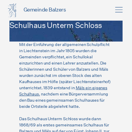
Gemeinde Balzers
Schulhaus Unterm Schloss
Mit der Einführung der allgemeinen Schulpflicht
in Liechtenstein im Jahr 1805 wurden die
Gemeinden verpflichtet, ein Schullokal
einzurichten und einen Lehrer anzustellen. Die
Schülerinnen und Schüler von Balzers und Mäls
wurden zunächst im oberen Stock des alten
Kaufhauses im Höfle (später Liechtensteinerhof)
unterrichtet. 1839 entstand in
Mäls ein eigenes
Schulhaus
, nachdem eine Bürgerversammlung
den Bau eines gemeinsamen Schulhauses für
beide Ortsteile abgelehnt hatte.
Das Schulhaus Unterm Schloss wurde dann
1868/69 als erstes gemeinsames Schulhaus für
Balzers und Mäls auf der von Fürst Johann II. zur