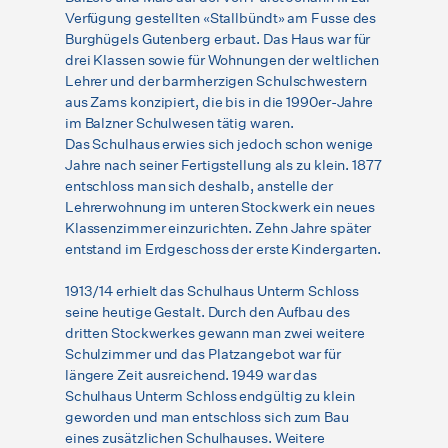
Verfügung gestellten «Stallbündt» am Fusse des
Burghügels Gutenberg erbaut. Das Haus war für
drei Klassen sowie für Wohnungen der weltlichen
Lehrer und der barmherzigen Schulschwestern
aus Zams konzipiert, die bis in die 1990er-Jahre
im Balzner Schulwesen tätig waren.
Das Schulhaus erwies sich jedoch schon wenige
Jahre nach seiner Fertigstellung als zu klein. 1877
entschloss man sich deshalb, anstelle der
Lehrerwohnung im unteren Stockwerk ein neues
Klassenzimmer einzurichten. Zehn Jahre später
entstand im Erdgeschoss der erste Kindergarten.
1913/14 erhielt das Schulhaus Unterm Schloss
seine heutige Gestalt. Durch den Aufbau des
dritten Stockwerkes gewann man zwei weitere
Schulzimmer und das Platzangebot war für
längere Zeit ausreichend. 1949 war das
Schulhaus Unterm Schloss endgültig zu klein
geworden und man entschloss sich zum Bau
eines zusätzlichen Schulhauses. Weitere