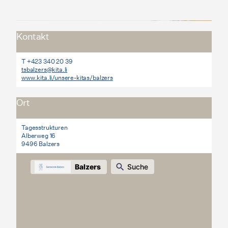
Kontakt
T +423 340 20 39
tsbalzers@kita.li
www.kita.li/unsere-kitas/balzers
Ort
Tagesstrukturen
Alberweg 16
9496 Balzers