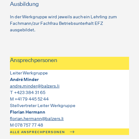
Ausbildung
In der Werkgruppe wird jeweils auch ein Lehrling zum
Fachmann/zur Fachfrau Betriebsunterhalt EFZ
ausgebildet.
Ansprechpersonen
Leiter Werkgruppe
André Minder
andre.minder@balzers.li
T +423 384 31 65
M +41 79 445 52 44
Stellvertreter Leiter Werkgruppe
Florian Hermann
florian.hermann@balzers.li
M 078 757 77 48
ALLE ANSPRECHPERSONEN