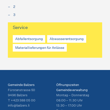
2
3
Service
Abfallentsorgung
Abwasserentsorgung
Materiallieferungen für Anlässe
Gemeinde Balzers
Öffnungszeiten
Fürstenstrasse 50
Gemeindeverwaltung
9496 Balzers
Montag – Donnerstag
T
+423 388 05 00
08.00 – 11.30 Uhr
info@balzers.li
13.30 – 17.00 Uhr