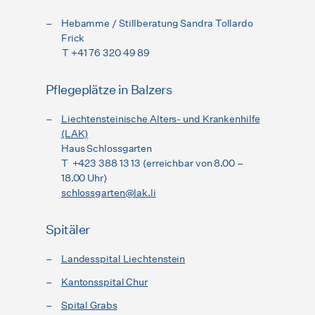
Hebamme / Stillberatung Sandra Tollardo
Frick
T +41 76 320 49 89
Pflegeplätze in Balzers
Liechtensteinische Alters- und Krankenhilfe
(LAK)
Haus Schlossgarten
T +423 388 13 13 (erreichbar von 8.00 –
18.00 Uhr)
schlossgarten@lak.li
Spitäler
Landesspital Liechtenstein
Kantonsspital Chur
Spital Grabs