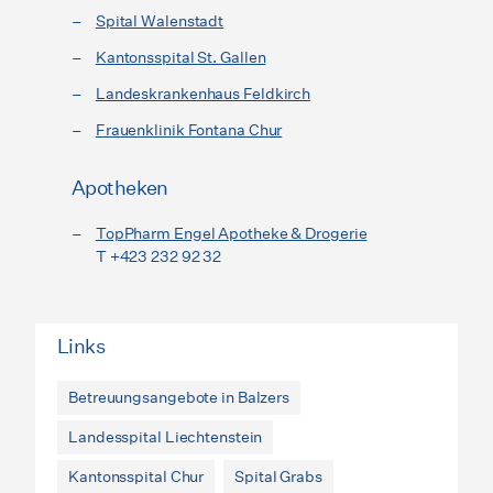
Spital Walenstadt
Kantonsspital St. Gallen
Landeskrankenhaus Feldkirch
Frauenklinik Fontana Chur
Apotheken
TopPharm Engel Apotheke & Drogerie
T +423 232 92 32
Links
Betreuungsangebote in Balzers
Landesspital Liechtenstein
Kantonsspital Chur
Spital Grabs