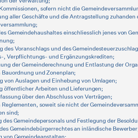
ion der Verwaltung;
Kommissionen, sofern nicht die Gemeindeversammlung
ung aller Geschäfte und die Antragstellung zuhanden 
versammlung;
es Gemeindehaushaltes einschliesslich jenes von Ge
anung;
g des Voranschlags und des Gemeindesteuerzuschlag
-, Verpflichtungs- und Ergänzungskrediten;
ung der Gemeinderechnung und Entlastung der Orga
n Bauordnung und Zonenplan;
g von Auslagen und Einhebung von Umlagen;
 öffentlicher Arbeiten und Lieferungen;
fassung über den Abschluss von Verträgen;
n Reglementen, soweit sie nicht der Gemeindeversam
en sind;
g des Gemeindepersonals und Festlegung der Besoldu
 des Gemeindebürgerrechtes an inländische Bewerber
g von Gemeindeanstalten;