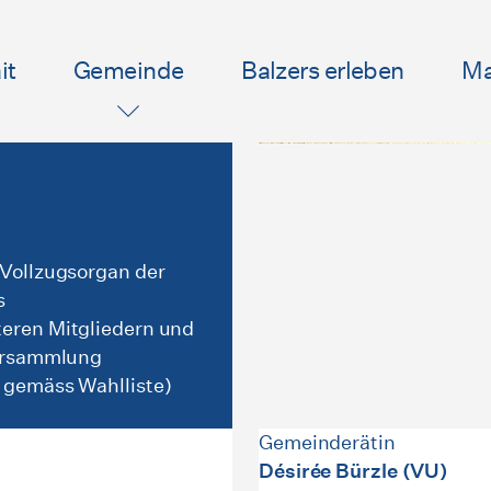
it
Gemeinde
Balzers erleben
Ma
 Vollzugsorgan der
s
eren Mitgliedern und
versammlung
 gemäss Wahlliste)
Gemeinderätin
Désirée Bürzle (VU)