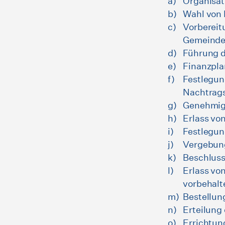
Organisat
Wahl von 
Vorbereit
Gemeinde
Führung d
Finanzpl
Festlegun
Nachtrags
Genehmig
Erlass vo
Festlegun
Vergebung
Beschluss
Erlass vo
vorbehalt
Bestellun
Erteilung
Errichtun