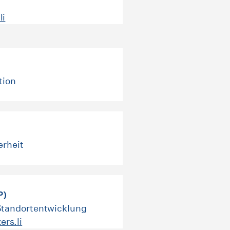
li
tion
erheit
P)
 Standortentwicklung
rs.li