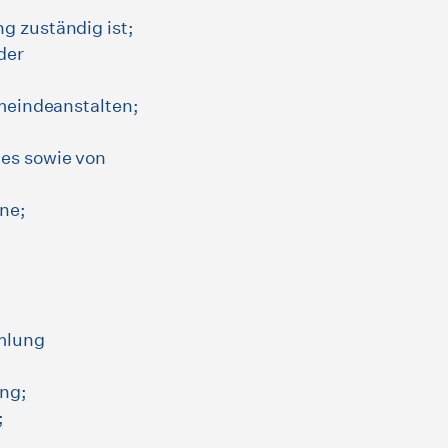
 zuständig ist;
der
meindeanstalten;
es sowie von
ne;
mlung
ng;
;