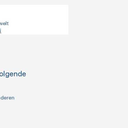
welt
i
folgende
nderen