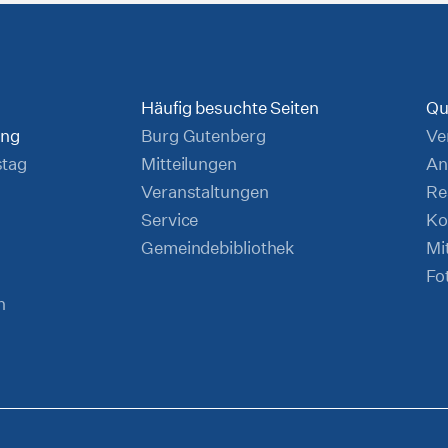
Häufig besuchte Seiten
Qu
ung
Burg Gutenberg
Ve
stag
Mitteilungen
An
Veranstaltungen
Re
Service
Ko
Gemeindebibliothek
Mi
Fo
n