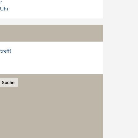
r
 Uhr
treff)