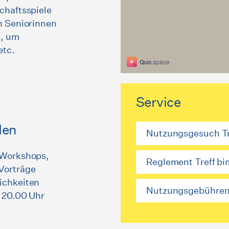
chaftsspiele
h Seniorinnen
n, um
etc.
Service
den
Nutzungsgesuch Tr
 Workshops,
Reglement Treff bi
Vorträge
ichkeiten
Nutzungsgebühren 
s 20.00 Uhr