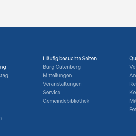
Häufig besuchte Seiten
Qu
ung
Burg Gutenberg
Ve
stag
Mitteilungen
An
Veranstaltungen
Re
Service
Ko
Gemeindebibliothek
Mi
Fo
n