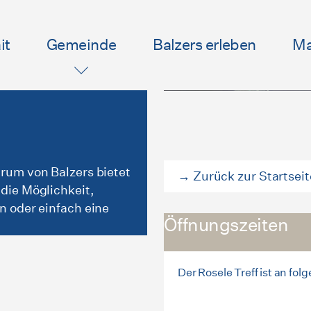
it
Gemeinde
Balzers erleben
Ma
rum von Balzers bietet
→ Zurück zur Startseit
die Möglichkeit,
n oder einfach eine
Öffnungszeiten
Der Rosele Treff ist an fo