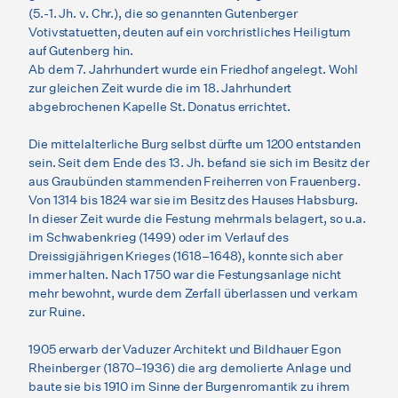
(5.-1. Jh. v. Chr.), die so genannten Gutenberger
Votivstatuetten, deuten auf ein vorchristliches Heiligtum
auf Gutenberg hin.
Ab dem 7. Jahrhundert wurde ein Friedhof angelegt. Wohl
zur gleichen Zeit wurde die im 18. Jahrhundert
abgebrochenen Kapelle St. Donatus errichtet.
Die mittelalterliche Burg selbst dürfte um 1200 entstanden
sein. Seit dem Ende des 13. Jh. befand sie sich im Besitz der
aus Graubünden stammenden Freiherren von Frauenberg.
Von 1314 bis 1824 war sie im Besitz des Hauses Habsburg.
In dieser Zeit wurde die Festung mehrmals belagert, so u.a.
im Schwabenkrieg (1499) oder im Verlauf des
Dreissigjährigen Krieges (1618–1648), konnte sich aber
immer halten. Nach 1750 war die Festungsanlage nicht
mehr bewohnt, wurde dem Zerfall überlassen und verkam
zur Ruine.
1905 erwarb der Vaduzer Architekt und Bildhauer Egon
Rheinberger (1870–1936) die arg demolierte Anlage und
baute sie bis 1910 im Sinne der Burgenromantik zu ihrem