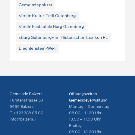
Gemeindepolizei
Verein Kultur-Treff Gutenberg
Verein Festspiele Burg Gutenberg
«Burg Gutenberg» im Historischen Lexikon FL
Liechtenstein-Weg
Gemeinde Balzers
Öffnungszeiten
Fürstenstrasse 50
Gemeindeverwaltung
9496 Balzers
Montag – Donnerstag
T
+423 388 05 00
08.00 – 11.30 Uhr
info@balzers.li
13.30 – 17.00 Uhr
Freitag
08.00 - 13.30 Uhr