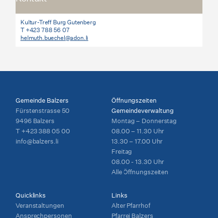
Kultur-Treff Burg Gutenberg
T +423 788 56 07
helmuth.buechel@adon.li
Gemeinde Balzers
Öffnungszeiten
Fürstenstrasse 50
Gemeindeverwaltung
9496 Balzers
Montag – Donnerstag
T
+423 388 05 00
08.00 – 11.30 Uhr
info@balzers.li
13.30 – 17.00 Uhr
Freitag
08.00 - 13.30 Uhr
Alle Öffnungszeiten
Quicklinks
Links
Veranstaltungen
Alter Pfarrhof
Ansprechpersonen
Pfarrei Balzers