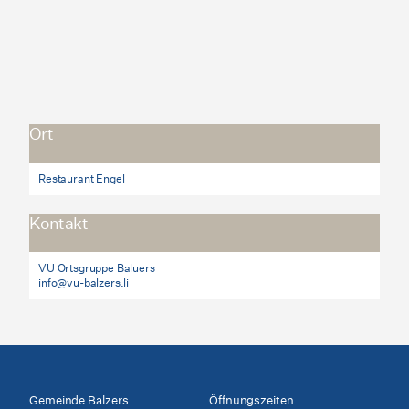
Ort
Restaurant Engel
Kontakt
VU Ortsgruppe Baluers
info@vu-balzers.li
Gemeinde Balzers
Öffnungszeiten