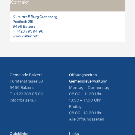
Kontakt
Kulturtreff Burg Gutenberg
Postfach 215
9496 Balzers
T +423 793 94 96
www.kulturtreff.li
Gemeinde Balzers
Öffnungszeiten
Fürstenstrasse 50
Gemeindeverwaltung
9496 Balzers
Montag – Donnerstag
T
+423 388 05 00
08.00 – 11.30 Uhr
info@balzers.li
13.30 – 17.00 Uhr
Freitag
08.00 - 13.30 Uhr
Alle Öffnungszeiten
Quicklinks
Links