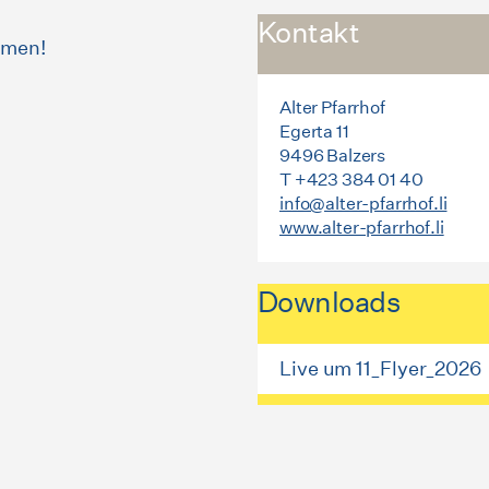
Kontakt
mmen!
Alter Pfarrhof
Egerta 11
9496 Balzers
T +423 384 01 40
info@alter-pfarrhof.li
www.alter-pfarrhof.li
Downloads
Live um 11_Flyer_2026