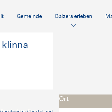
it
Gemeinde
Balzers erleben
Ma
 klinna
Ort
e Geschwister Christel und