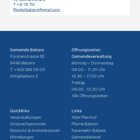
T +41 78 710
IRantatibalzers@gmail.com
Gemeinde Balzers
Öffnungszeiten
Fürstenstrasse 50
Gemeindeverwaltung
9496 Balzers
Montag – Donnerstag
T
+423 388 05 00
08.00 – 11.30 Uhr
info@balzers.li
13.30 – 17.00 Uhr
Freitag
08.00 - 13.30 Uhr
Alle Öffnungszeiten
Quicklinks
Links
Veranstaltungen
Alter Pfarrhof
Ansprechpersonen
Pfarrei Balzers
Ressorts & Kommissionen
Feuerwehr Balzers
Mitteilungen
Gemeindekanal