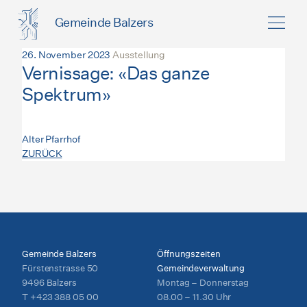
Gemeinde Balzers
26. November 2023
Ausstellung
Vernissage: «Das ganze
Spektrum»
Alter Pfarrhof
ZURÜCK
Gemeinde Balzers
Öffnungszeiten
Fürstenstrasse 50
Gemeindeverwaltung
9496 Balzers
Montag – Donnerstag
T
+423 388 05 00
08.00 – 11.30 Uhr