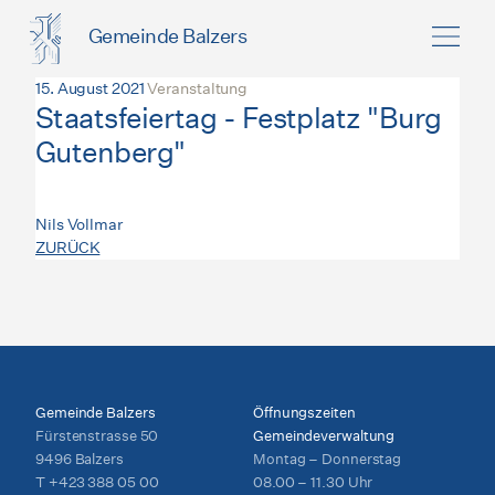
Gemeinde Balzers
15. August 2021
Veranstaltung
Staatsfeiertag - Festplatz "Burg
Gutenberg"
Nils Vollmar
ZURÜCK
Gemeinde Balzers
Öffnungszeiten
Fürstenstrasse 50
Gemeindeverwaltung
9496 Balzers
Montag – Donnerstag
T
+423 388 05 00
08.00 – 11.30 Uhr