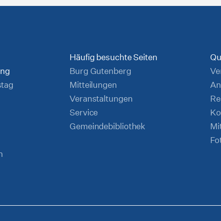
Häufig besuchte Seiten
Qu
ung
Burg Gutenberg
Ve
stag
Mitteilungen
An
Veranstaltungen
Re
Service
Ko
Gemeindebibliothek
Mi
Fo
n