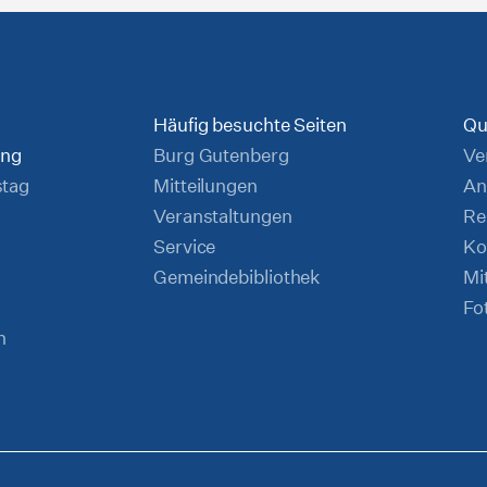
Häufig besuchte Seiten
Qu
ung
Burg Gutenberg
Ve
stag
Mitteilungen
An
Veranstaltungen
Re
Service
Ko
Gemeindebibliothek
Mi
Fo
n