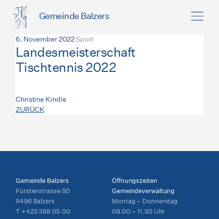
Gemeinde Balzers
6. November 2022
Sport
Landesmeisterschaft
Tischtennis 2022
Christine Kindle
ZURÜCK
Gemeinde Balzers
Öffnungszeiten
Fürstenstrasse 50
Gemeindeverwaltung
9496 Balzers
Montag – Donnerstag
T
+423 388 05 00
08.00 – 11.30 Uhr