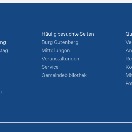
Häufig besuchte Seiten
Qu
ung
Burg Gutenberg
Ve
stag
Mitteilungen
An
Veranstaltungen
Re
Service
Ko
Gemeindebibliothek
Mi
Fo
n