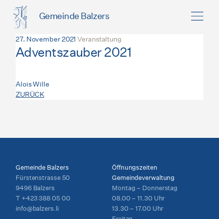
Gemeinde Balzers
27. November 2021
Veranstaltung
Adventszauber 2021
Alois Wille
ZURÜCK
Gemeinde Balzers
Öffnungszeiten
Fürstenstrasse 50
Gemeindeverwaltung
9496 Balzers
Montag – Donnerstag
T
+423 388 05 00
08.00 – 11.30 Uhr
info@balzers.li
13.30 – 17.00 Uhr
Freitag