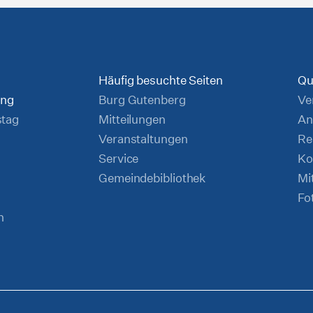
Häufig besuchte Seiten
Qu
ung
Burg Gutenberg
Ve
stag
Mitteilungen
An
Veranstaltungen
Re
Service
Ko
Gemeindebibliothek
Mi
Fo
n