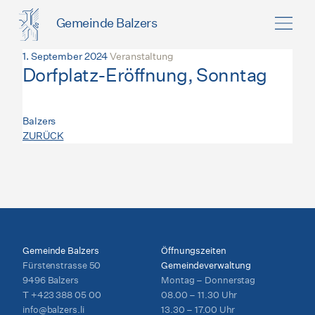
Gemeinde Balzers
1. September 2024
Veranstaltung
Dorfplatz-Eröffnung, Sonntag
Balzers
ZURÜCK
Gemeinde Balzers
Öffnungszeiten
Fürstenstrasse 50
Gemeindeverwaltung
9496 Balzers
Montag – Donnerstag
T
+423 388 05 00
08.00 – 11.30 Uhr
info@balzers.li
13.30 – 17.00 Uhr